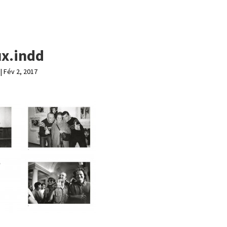
ux.indd
|
Fév 2, 2017