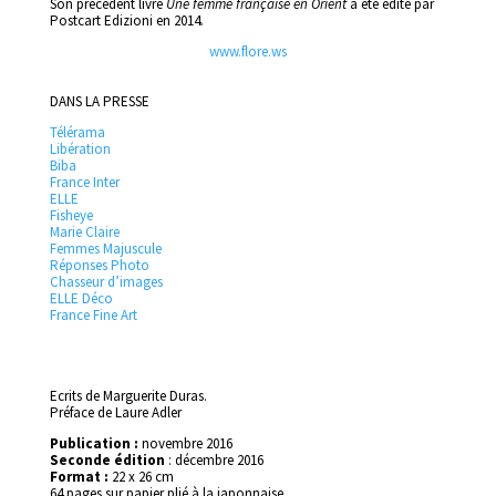
Son précédent livre
Une femme française en Orient
a été édité par
Postcart Edizioni en 2014
.
www.flore.ws
DANS LA PRESSE
Télérama
Libération
Biba
France Inter
ELLE
Fisheye
Marie Claire
Femmes Majuscule
Réponses Photo
Chasseur d’images
ELLE Déco
France Fine Art
Ecrits de Marguerite Duras.
Préface de Laure Adler
Publication :
novembre 2016
Seconde édition
: décembre 2016
Format :
22 x 26 cm
64 pages sur papier plié à la japonnaise