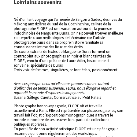
Lointains souvenirs
Né d’un lent voyage qui l’a menée de Saïgon à Sadec, des rives du
Mékong aux rizières du sud de la Cochinchine, ce livre de la
photographe FLORE est une variation autour de la jeunesse
indochinoise de Marguerite Duras. On ne pouvait trouver meilleure
« interprète » aux mythologies de l’écrivaine car l’artiste
photographe puise dans sa propre histoire familiale sa
connaissance intime des lieux et des écrits.
De courts extraits de textes de Marguerite Duras forment un
contrepoint aux photographies en noir et blanc teintées de
FLORE, enrichi d’une préface de Laure Adler, historienne et
écrivaine, spécialiste de Duras.
Trois voix de femmes, singulières, se font écho, passionnément.
Avec ces presque riens qu’elle nous propose comme autant
d’offrandes de temps suspendu, FLORE nous élargit le regard et
agrandit le monde d’espaces insoupçonnés.
Susana Gállego Cuesta, Conservatrice au Petit Palais
Photographe franco-espagnole, FLORE vit et travaille
actuellement à Paris. Elle est représentée par plusieurs galeries, son
travail fait l’objet d’expositions monographiques à travers le
monde et nombre de ses œuvres font partie de collections
publiques et privées.
En parallèle de son activité artistique FLORE est une pédagogue
reconnue qui donne régulièrement des workshops.