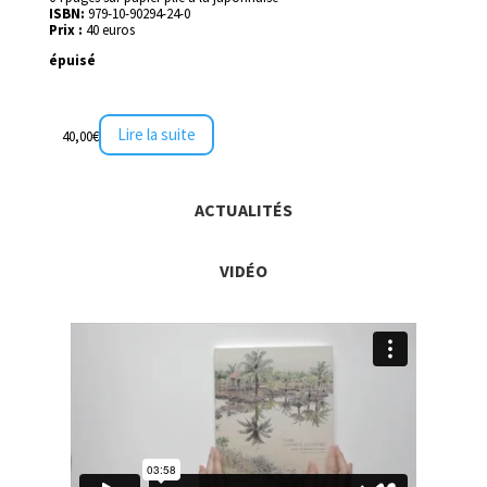
ISBN:
979-10-90294-24-0
Prix :
40 euros
épuisé
Lire la suite
40,00
€
ACTUALITÉS
VIDÉO