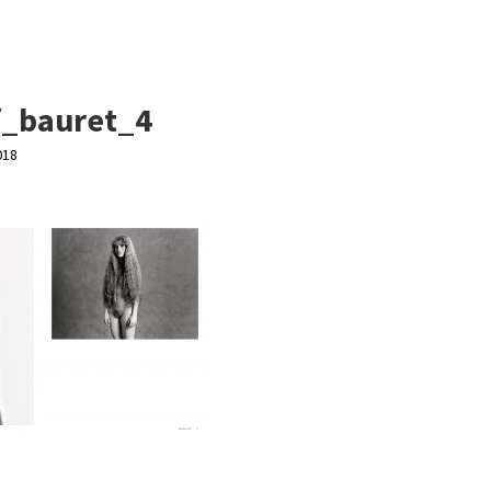
f_bauret_4
018