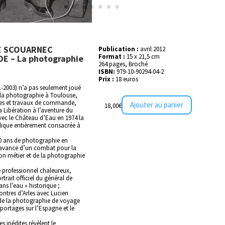
E SCOUARNEC
Publication :
avril 2012
Format :
15 x 21,5 cm
DE – La photographie
264 pages, Broché
ISBN:
979-10-90294-04-2
Prix :
18 euros
-2003) n’a pas seulement joué
 la photographie à Toulouse,
ges et travaux de commande,
Ajouter au panier
18,00
€
a Libération à l’aventure du
vec le Château d’Eau en 1974 la
lique entièrement consacrée à
50 ans de photographie en
 avance d’un combat pour la
on métier et de la photographie
e professionnel chaleureux,
trait officiel du général de
ans l’eau » historique ;
ntres d’Arles avec Lucien
 de la photographie de voyage
ortages sur l’Espagne et le
s inédites révèlent le