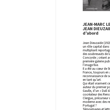
JEAN-MARC L
JEAN DIEUZAI
d’abord
Jean Dieuzaide (1921
un rôle capital dans
multipliant reporta
des soubresauts de l
Concorde ; créant a
première galerie pub
l’image fixe.
Il a été au cœur de 
France, toujours en
reconnaissance de s
en tant qu’art.
Qui était vraiment c
auteur du premier por
Gaulle, d’un « Dalí d
cocréateur des Renco
Clergue, précurseur
moderne avec des rep
Portugal ?
Témoignages et lettre