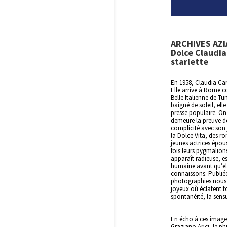
ARCHIVES AZI
Dolce Claudia,
starlette
En 1958, Claudia Card
Elle arrive à Rome c
Belle Italienne de T
baigné de soleil, el
presse populaire. On n
demeure la preuve de
complicité avec son 
la Dolce Vita, des r
jeunes actrices épou
fois leurs pygmalions
apparaît radieuse, e
humaine avant qu’ell
connaissons. Publiée
photographies nous 
joyeux où éclatent to
spontanéité, la sensu
En écho à ces image
Graziano Arici, le ph