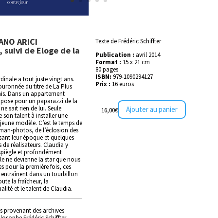
ANO ARICI
Texte de Frédéric Schiffter
 suivi de Eloge de la
Publication :
avril 2014
Format :
15 x 21 cm
80 pages
ISBN:
979-1090294127
inale a tout juste vingt ans.
Prix :
16 euros
ouronnée du titre de La Plus
unis. Dans un appartement
le pose pour un paparazzi de la
e sait rien de lui. Seule
Ajouter au panier
16,00
€
 son talent à installer une
jeune modèle. C’est le temps de
oman-photos, de l’éclosion des
sant leur époque et quelques
 de réalisateurs. Claudia y
spiègle et profondément
e ne devienne la star que nous
s pour la première fois, ces
entraînent dans un tourbillon
ute la fraîcheur, la
alité et le talent de Claudia.
s provenant des archives
ilosophe Frédéric Schiffter