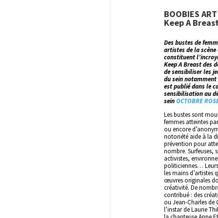
BOOBIES ART
Keep A Breas
Des bustes de femme
artistes de la scèn
constituent l’incroy
Keep A Breast des de
de sensibiliser les 
du sein notamment p
est publié dans le 
sensibilisation au 
sein
OCTOBRE ROS
Les bustes sont moul
femmes atteintes par
ou encore d’anonym
notoriété aide à la 
prévention pour atte
nombre. Surfeuses, sp
activistes, environn
politiciennes… Leurs
les mains d’artistes 
œuvres originales do
créativité. De nombr
contribué : des cr
ou Jean-Charles de C
l’instar de Laurie Th
la chanteuse Anne Et