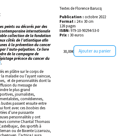
Textes de Florence Barucq
t
Publication :
octobre 2022
Format :
24 x 30 cm
128 pages
s peints ou décorés par des
ISBN:
979-10-90294-53-0
e contemporaine internationale
Prix :
30 euros
able collection de la fondation
ux côtés de l’atlantique afin
jeunes à la prévention du cancer
ar l’auto-palpation. Ce livre
Ajouter au panier
30,00
€
cadre de la campagne de
dépistage précoce du cancer du
E
.
és en plâtre sur le corps de
 la maladie ou l’ayant vaincue,
es,
et de personnalités dont la
diffusion du message de
indre le plus grand
ortives, journalistes,
ementalistes, comédiennes,
 bustes passent ensuite entre
qui font avec ces
boobies
des
tées d’une puissante
euses personnalités y ont
éateurs comme Chantal Thomass
astelbajac, des sportifs à
illeman ou de Bixente Lizarrazu,
chegoyen, l’actrice Laura