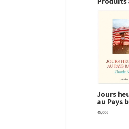
Produits
Jours he
au Pays 
45,00
€