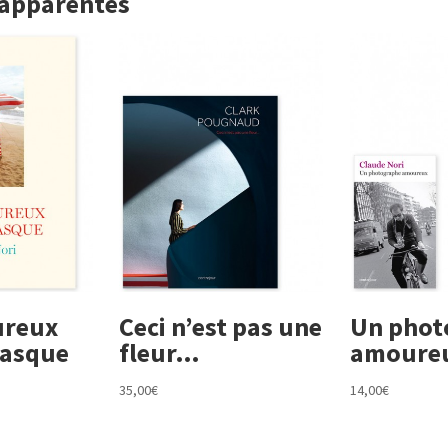
 apparentés
ureux
Ceci n’est pas une
Un phot
basque
fleur…
amoure
35,00
€
14,00
€